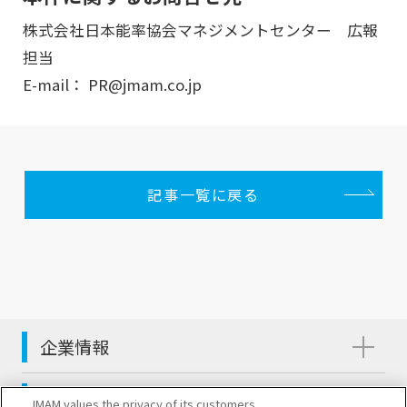
株式会社日本能率協会マネジメントセンター 広報
担当
E-mail： PR@jmam.co.jp
記事一覧に戻る
企業情報
サステナビリティ
JMAM values the privacy of its customers.