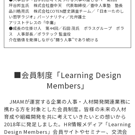
坪谷邦生氏 株式会社壺中天 代表取締役／壺中人事塾 塾長
品川皓亮氏 株式会社COTEN歴史調査チーム／「日本一たのし
い哲学ラジオ」パーソナリティ／元弁護士
アリストテレスの「中庸」
●成長の仕掛け人 第44回／石田 茂氏 ポラスグループ ポラ
ス 人事部長／ポラテック 監査役
介在価値を発揮しながら“闘う人事”であり続ける
■会員制度「Learning Design
Members」
JMAMが運営する企業の人事・人材開発関連業務に
携わる方を対象とした会員制度。皆様の未来の人材
育成や組織開発を共に考えていきたいとの想いから
2018年に発足しました。HR情報メディア「Learning
Design Members」会員サイトやセミナー、交流会