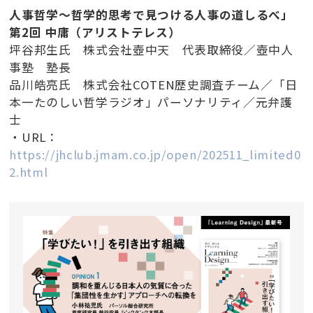
人事哲学～哲学的思考で見つける人事の道しるべ」
第2回 中庸（アリストテレス）
坪谷邦生氏 株式会社壺中天 代表取締役／壺中人
事塾 塾長
品川皓亮氏 株式会社COTEN歴史調査チーム／「日
本一たのしい哲学ラジオ」パーソナリティ／元弁護
士
・URL：
https://jhclub.jmam.co.jp/open/202511_limited0
2.html