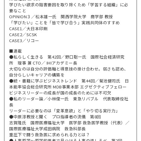
学びたい欲求の阻害要因を取り除くため「学習する組織」に必
要なこと
OPINION３／松本雄一氏 関西学院大学 商学部 教授
「学びたい」ことを「皆で学び合う」実践共同体のすすめ
CASE1／大日本印刷
CASE2／SCSK
CASE3／リコー
■連載
●私らしく生きる 第42回／野口聡一氏 国際社会経済研究
所 理事 兼 CTO／ IHIアカデミー長
大切なのは自分の評価軸と得意技の掛け合わせ。弱さも認め、
自分らしいキャリアの構築を
●続・書籍に学ぶビジネストレンド 第44回／菊池健司氏 日
本能率協会総合研究所 MDB事業本部 エグゼクティブフェロー
ビジネスリーダーの成長が国の成長のためには不可欠
●私のリーダー論／小林俊一氏 東急リバブル 代表取締役社
長
リーダーに必要なのは「変革意欲」と「やり切る実行力」
●中原淳教授と聞く プロ指導者の流儀 第8回
志賀隆氏 国際医療福祉大学 医学部 救急医学教授（代表）／
国際医療福祉大学成田病院 救急科部長
重圧下で闘う救急医に求められる力とは？
●人事哲学～哲学的思考で見つける人事の道しるべ 第2回