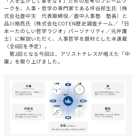
「人を生かして事をなす」ための思考のフレームワ
ークを、人事・哲学の専門家である坪谷邦生氏（株
式会社壺中天 代表取締役／壺中人事塾 塾長）と
品川皓亮氏（株式会社COTEN歴史調査チーム／「日
本一たのしい哲学ラジオ」パーソナリティ／元弁護
士）に解説いただく、人事哲学を題材とした本連載
（全6回を予定）。
第2回となる今回は、アリストテレスが唱えた「中
庸」を取り上げました。