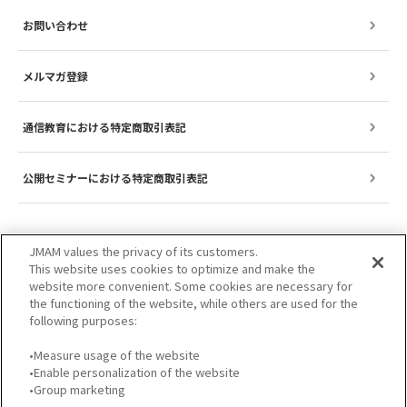
お問い合わせ
メルマガ登録
通信教育における特定商取引表記
公開セミナーにおける特定商取引表記
JMAM values the privacy of its customers.
This website uses cookies to optimize and make the
website more convenient. Some cookies are necessary for
the functioning of the website, while others are used for the
following purposes:
•Measure usage of the website
•Enable personalization of the website
サイトのご利用について
プライバシーポリシー
•Group marketing