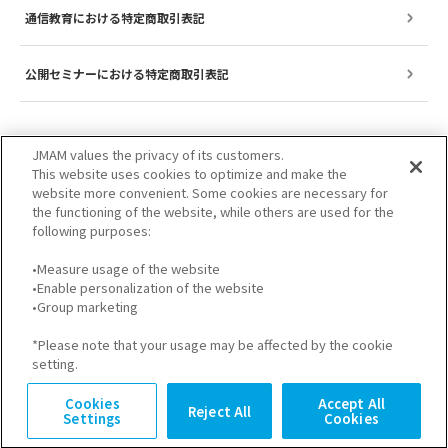
通信教育における特定商取引表記
公開セミナーにおける特定商取引表記
JMAM values the privacy of its customers.
This website uses cookies to optimize and make the
website more convenient. Some cookies are necessary for
the functioning of the website, while others are used for the
following purposes:
•Measure usage of the website
•Enable personalization of the website
サイトのご利用について
プライバシーポリシー
•Group marketing
GDPRプライバシーポリシー
個人情報保護方針
*Please note that your usage may be affected by the cookie
setting.
Cookies
Accept All
Reject All
Settings
Cookies
© JMA Management Center Inc.