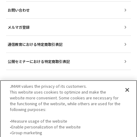
お問い合わせ
メルマガ登録
通信教育における特定商取引表記
公開セミナーにおける特定商取引表記
JMAM values the privacy of its customers.
This website uses cookies to optimize and make the
website more convenient. Some cookies are necessary for
the functioning of the website, while others are used for the
following purposes:
•Measure usage of the website
•Enable personalization of the website
サイトのご利用について
プライバシーポリシー
•Group marketing