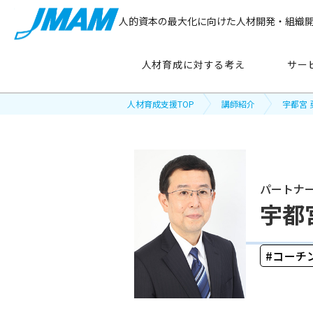
人的資本の最大化に向けた人材開発・組織
人材育成に対する考え
サー
人材育成支援TOP
講師紹介
宇都宮
サービス紹介
パートナ
主要テーマ
から探す
宇都
管理職育成
コーチ
リーダーシップ開発
新人・若手社員育成