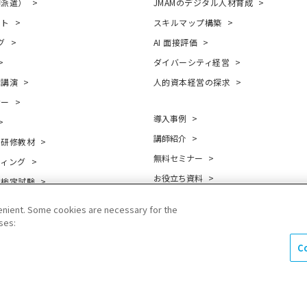
師派遣）
JMAMのデジタル人材育成
ント
スキルマップ構築
グ
AI 面接評価
ダイバーシティ経営
者講演
人的資本経営の探求
ナー
導入事例
講師紹介
・研修教材
無料セミナー
ティング
お役立ち資料
・検定試験
コラム
nient. Some cookies are necessary for the
お知らせ
ses:
よくあるご質問
C
Rプライバシーポリシー
個人情報保護方針