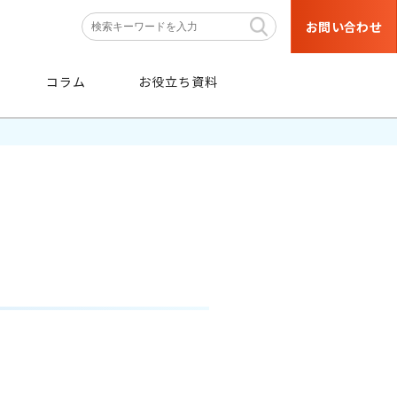
お問い合わせ
コラム
お役立ち資料
】
条件
から探す
階層・職種などの育成対象者や
目的・研修テーマなどの条件から
絞り込み検索ができます。
条件から探す