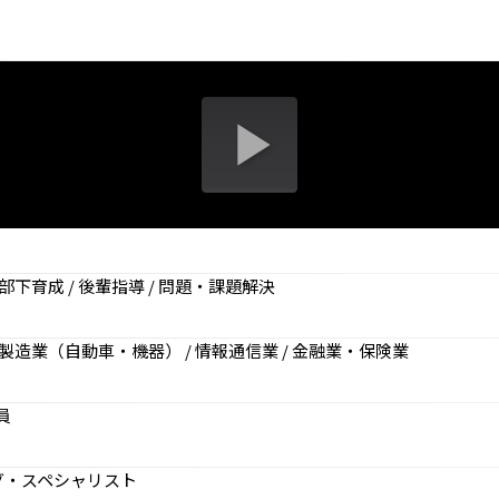
通信教育
コンサルティング
書籍・著者講演
資格試験・検定試験
部下育成 / 後輩指導 / 問題・課題解決
 製造業（自動車・機器） / 情報通信業 / 金融業・保険業
員
グ・スペシャリスト