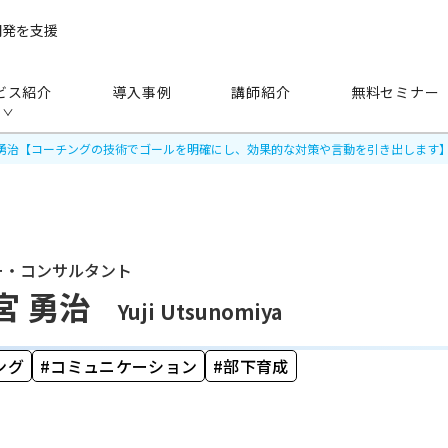
開発を支援
ビス紹介
導入事例
講師紹介
無料セミナー
 勇治【コーチングの技術でゴールを明確にし、効果的な対策や言動を引き出します
ー・コンサルタント
手法
から探す
宮 勇治
Yuji Utsunomiya
研修（講師派遣）
公開セミナー
ング
コミュニケーション
部下育成
アセスメント
越境学習
eラーニング
映像教材・研修教材