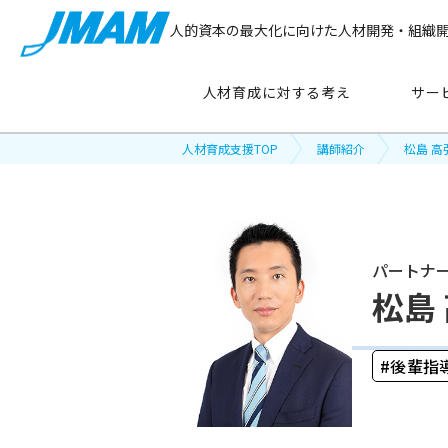
人的資本の最大化に向けた人材開発・組織
人材育成に対する考え
サー
人材育成支援TOP
講師紹介
松島 
サービス紹介
パートナ
主要テーマ
から探す
松島
管理職育成
後輩指
リーダーシップ開発
新人・若手社員育成