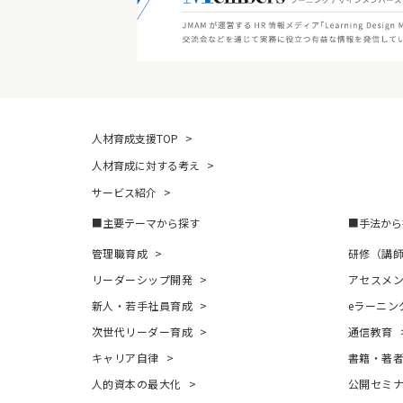
人材育成支援TOP
人材育成に対する考え
サービス紹介
主要テーマから探す
手法から
管理職育成
研修（講
リーダーシップ開発
アセスメ
新人・若手社員育成
eラーニン
次世代リーダー育成
通信教育
キャリア自律
書籍・著
人的資本の最大化
公開セミ