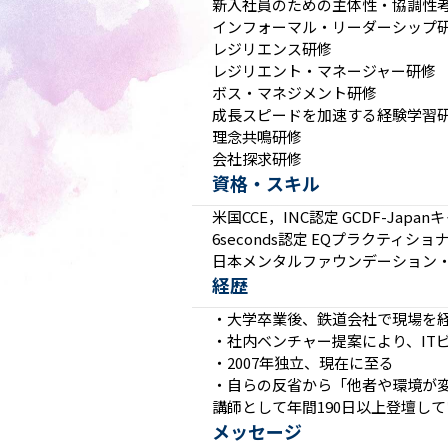
新入社員のための主体性・協調性
インフォーマル・リーダーシップ
レジリエンス研修
レジリエント・マネージャー研修
ボス・マネジメント研修
成長スピードを加速する経験学習
理念共鳴研修
会社探求研修
資格・スキル
米国CCE，INC認定 GCDF-Jap
6seconds認定 EQプラクティショ
日本メンタルファウンデーション
経歴
・大学卒業後、鉄道会社で現場を
・社内ベンチャー提案により、IT
・2007年独立、現在に至る
・自らの反省から「他者や環境が
講師として年間190日以上登壇し
メッセージ