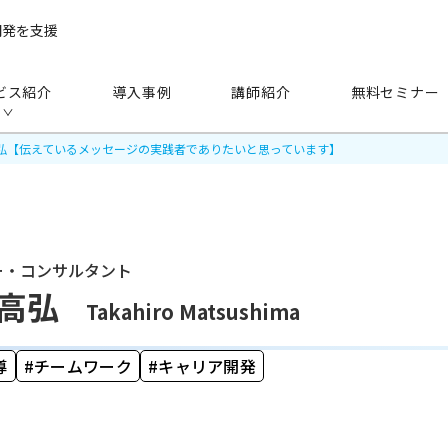
開発を支援
ビス紹介
導入事例
講師紹介
無料セミナー
高弘【伝えているメッセージの実践者でありたいと思っています】
ー・コンサルタント
手法
から探す
 高弘
Takahiro Matsushima
研修（講師派遣）
公開セミナー
導
チームワーク
キャリア開発
アセスメント
越境学習
eラーニング
映像教材・研修教材