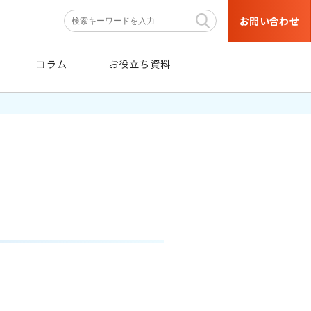
お問い合わせ
コラム
お役立ち資料
条件
から探す
階層・職種などの育成対象者や
目的・研修テーマなどの条件から
絞り込み検索ができます。
条件から探す