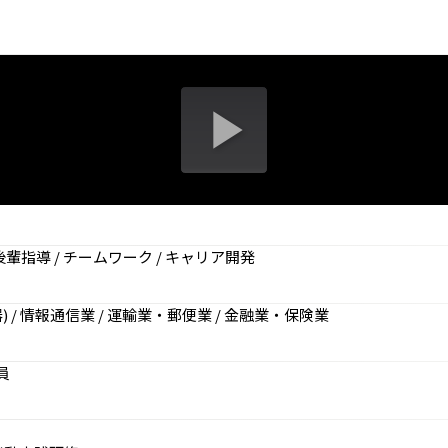
通信教育
コンサルティング
書籍・著者講演
資格試験・検定試験
後輩指導 / チームワーク / キャリア開発
) / 情報通信業 / 運輸業・郵便業 / 金融業・保険業
員