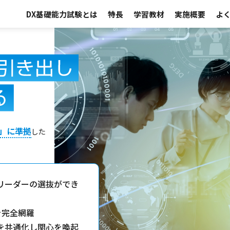
DX基礎能力試験とは
特長
学習教材
実施概要
よ
」に準拠
した
リーダーの選抜ができ
を完全網羅
を共通化し関心を喚起